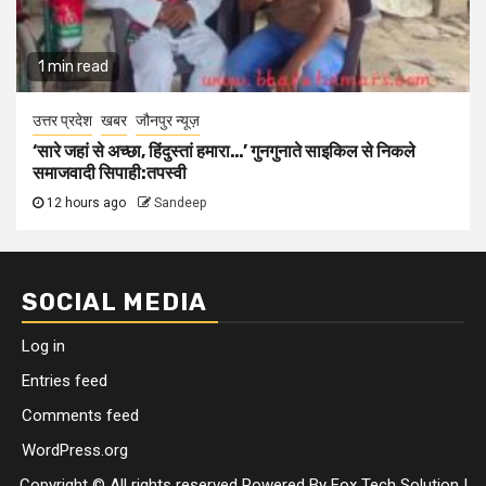
1 min read
उत्तर प्रदेश
खबर
जौनपुर न्यूज़
‘सारे जहां से अच्छा, हिंदुस्तां हमारा…’ गुनगुनाते साइकिल से निकले
समाजवादी सिपाही:तपस्वी
12 hours ago
Sandeep
SOCIAL MEDIA
Log in
Entries feed
Comments feed
WordPress.org
Copyright © All rights reserved Powered By Fox Tech Solution
|