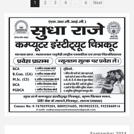
Posts
1
2
3
4
…
6
Next
pagination
September 2024