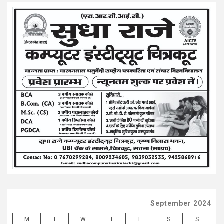
September 2024
M
T
W
T
F
S
S