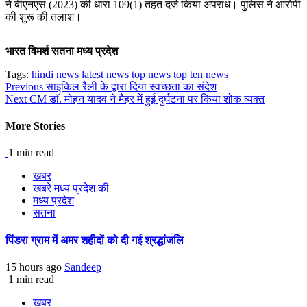
ने बीएनएस (2023) की धारा 109(1) तहत दर्ज किया अपराध। पुलिस ने आरोपी
की शुरू की तलाश।
भारत विमर्श सतना मध्य प्रदेश
Tags:
hindi news
latest news
top news
top ten news
Continue
Previous
साइकिल रैली के द्वारा दिया स्वच्छता का संदेश
Next
CM डॉ. मोहन यादव ने मैहर में हुई दुर्घटना पर किया शोक व्यक्त
Reading
More Stories
1 min read
खबर
खबरे मध्य प्रदेश की
मध्य प्रदेश
सतना
पिंडरा ग्राम में अमर शहीदों को दी गई श्रद्धांजलि
15 hours ago
Sandeep
1 min read
खबर