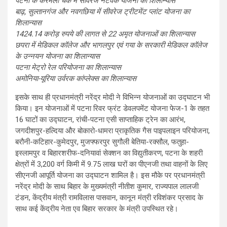
पटना के करमली चक में सीवरेज नेटवर्क योजना का शिलान्यास
बाढ़, सुल्तानगंज और नवगछिया में सीवरेज ट्रीटमेंट प्लांट योजना का
शिलान्यास
1424.14 करोड़ रुपये की लागत से 22 अमृत योजनाओं का शिलान्यास
छपरा में मेडिकल कॉलेज और भागलपुर एवं गया के सरकारी मेडिकल कॉलेज
के उन्नयन योजना का शिलान्यास
पटना मेट्रो रेल परियोजना का शिलान्यास
अमोनिया-यूरिया उर्वरक कांप्लेक्स का शिलान्यास
इसके साथ ही प्रधानमंत्री नरेंद्र मोदी ने विभिन्न योजनाओं का उद्घाटन भी
किया। इन योजनाओं में पटना रिवर फ्रंट डेवलपमेंट योजना फेज-1 के तहत
16 घाटों का उद्घाटन, रांची-पटना एसी साप्ताहिक ट्रेन का आरंभ,
जगदीशपुर-हल्दिया और बोकारो-धामरा प्राकृतिक गैस पाइपलाइन परियोजना,
बरौनी-कटिहार-कुमेदपुर, मुजफ्फरपुर सुगौली बेतिया-रक्सौल, फतुहा-
इस्लामपुर व बिहारशरीफ-दनियावां सेक्शन का विद्युतीकरण, पटना के शहरी
क्षेत्रों में 3,200 वर्ग किमी में 9.75 लाख घरों का पीएनजी तथा वाहनों के लिए
सीएनजी आपूर्ति योजना का उद्घाटन शामिल है। इस मौके पर प्रधानमंत्री
नरेंद्र मोदी के साथ बिहार के मुख्यमंत्री नीतीश कुमार, राज्यपाल लालजी
टंडन, केंद्रीय मंत्री रामविलास पासवान, कानून मंत्री रविशंकर प्रसाद के
साथ कई केंद्रीय नेता एव बिहार सरकार के मंत्री उपस्थित रहे।