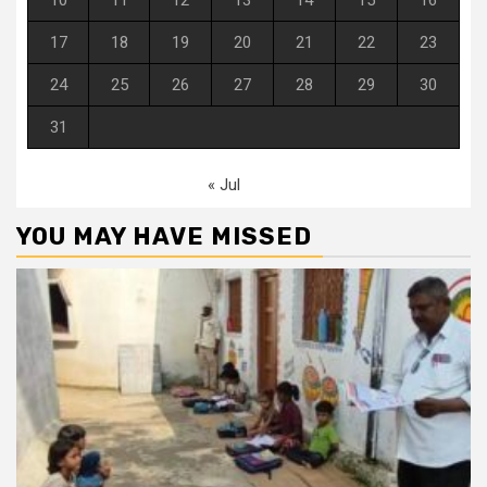
17
18
19
20
21
22
23
24
25
26
27
28
29
30
31
« Jul
YOU MAY HAVE MISSED