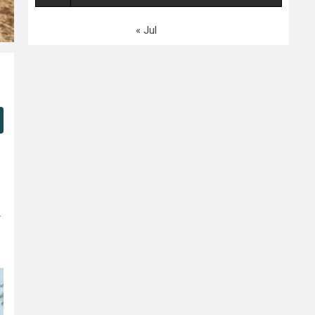
« Jul
र