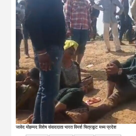
जावेद मोहम्मद विशेष संवाददाता भारत विमर्श चित्रकूट मध्य प्रदेश