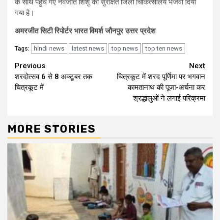
के साथ पहुंच गए नवजात शिशु को सुरक्षित जिला चिकित्सालय भेजवा दिया
गया है।
अमरजीत सिटी रिपोर्टर भारत विमर्श जौनपुर उत्तर प्रदेश
hindi news
latest news
top news
top ten news
Tags:
Continue
Previous
Next
शरदोत्सव 6 से 8 अक्टूबर तक
चित्रकूट में शरद पूर्णिमा पर भगवान
Reading
चित्रकूट में
कामतानाथ की पूजा-अर्चना कर
श्रद्धालुओं ने लगाई परिक्रमा
MORE STORIES