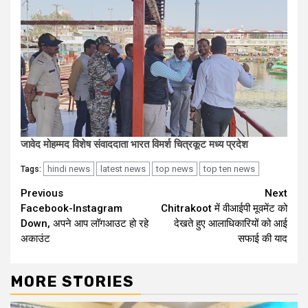
जावेद मोहम्मद विशेष संवाददाता भारत विमर्श चित्रकूट मध्य प्रदेश
hindi news
latest news
top news
top ten news
Tags:
Continue
Previous
Next
Facebook-Instagram
Chitrakoot में वीआईपी मूवमेंट को
Reading
Down, अपने आप लॉगआउट हो रहे
देखते हुए आलाधिकारियों को आई
अकाउंट
सफाई की याद
MORE STORIES