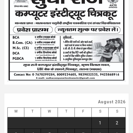
August 2026
M
T
W
T
F
S
S
1
2